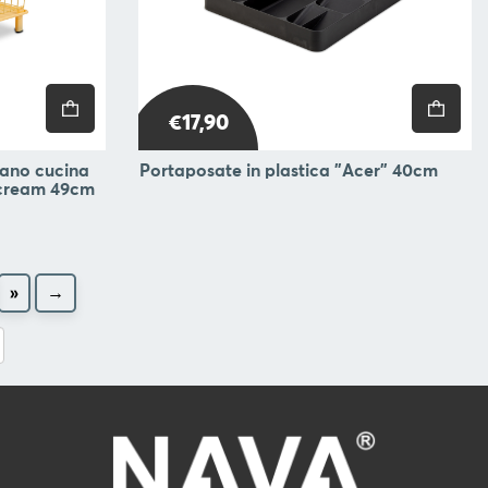
€17,90
piano cucina
Portaposate in plastica "Acer" 40cm
 cream 49cm
»
→