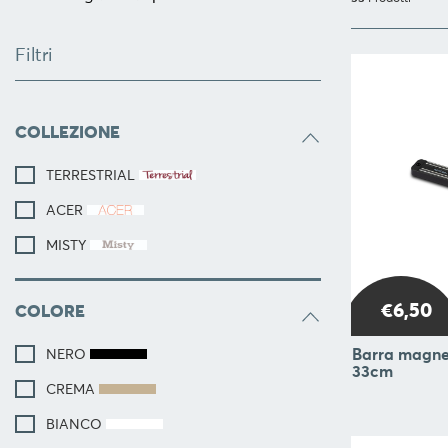
SERVIRE
ORGANIZZAZIONE
Filtri
DELLA
CUCINA
FOOD
COLLEZIONE
&
DRINK
TERRESTRIAL
CONTAINERS
ACER
BARBECUE
MISTY
FOR
CHILDREN
€6,50
COLORE
COLLEZIONI
Barra magnet
NERO
OFFERTE
33cm
CREMA
RICETTE
BIANCO