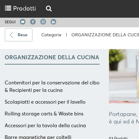
Prodotti
SEGUI
Reso
Categorie
|
ORGANIZZAZIONE DELLA CUC
Spedire
a
ORGANIZZAZIONE DELLA CUCINA
Scegli
la
Contenitori per la conservazione del cibo
lingua
& Recipienti per la cucina
Scolapiatti e accessori per il lavello
CUCINARE
Rolling storage carts & Waste bins
Portapane, 
UTENSILI
è qui ed è 
DA
Accessori per la tavola della cucina
CUCINA
Barre magnetiche per coltelli
53
Prodotti