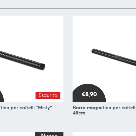
€8,90
Esaurito
ica per coltelli "Misty"
Barra magnetica per coltell
48cm