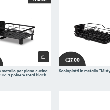
Nuovo
€27,00
in metallo per piano cucina
Scolapiatti in metallo "Mis
tura a polvere total black