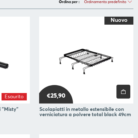
Ordinamento predefinito
Ordina per :
Nuovo
€25,90
Esaurito
i "Misty"
Scolapiatti in metallo estensibile con
verniciatura a polvere total black 49cm