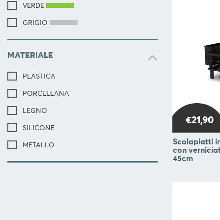
BLOG
VERDE
GRIGIO
MATERIALE
PLASTICA
PORCELLANA
LEGNO
€21,90
SILICONE
Scolapiatti 
METALLO
con vernicia
45cm