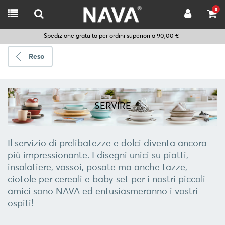
0
Spedizione gratuita per ordini superiori a 90,00 €
Reso
Spedire
a
SERVIRE
Scegli
la
lingua
Il servizio di prelibatezze e dolci diventa ancora
più impressionante. I disegni unici su piatti,
insalatiere, vassoi, posate ma anche tazze,
CUCINARE
ciotole per cereali e baby set per i nostri piccoli
amici sono NAVA ed entusiasmeranno i vostri
UTENSILI
ospiti!
DA
CUCINA