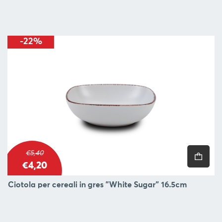
BLOG
L'
-22%
AZIENDA
CONTATTACI
SEGUI
€5,40
€4,20
Ciotola per cereali in gres "White Sugar" 16.5cm