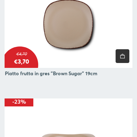
€4,70
€3,70
Piatto frutta in gres "Brown Sugar" 19cm
-23%