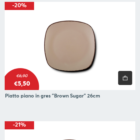
-20%
€6,90
€5,50
Piatto piano in gres "Brown Sugar" 26cm
-21%