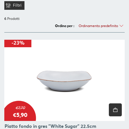
SERVIRE
Filtri
ORGANIZZAZIONE
6
Prodotti
DELLA
Ordinamento predefinito
Ordina per :
CUCINA
FOOD
-23%
&
DRINK
CONTAINERS
BARBECUE
FOR
CHILDREN
COLLEZIONI
€7,70
OFFERTE
€5,90
RICETTE
Piatto fondo in gres "White Sugar" 22.5cm