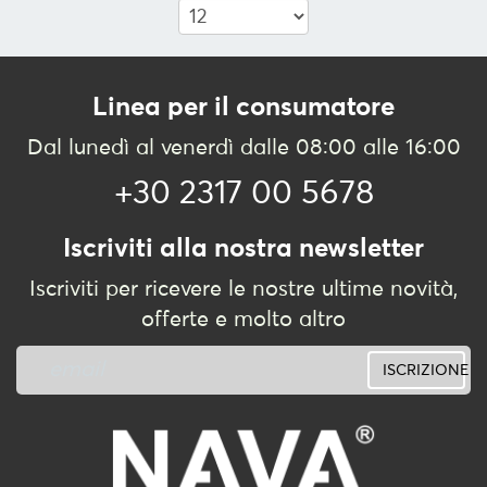
SERVIRE
ORGANIZZAZIONE
DELLA
Linea per il consumatore
CUCINA
Dal lunedì al venerdì dalle 08:00 alle 16:00
FOOD
&
+30 2317 00 5678
DRINK
CONTAINERS
Iscriviti alla nostra newsletter
BARBECUE
Iscriviti per ricevere le nostre ultime novità,
FOR
offerte e molto altro
CHILDREN
COLLEZIONI
ISCRIZIONE
OFFERTE
RICETTE