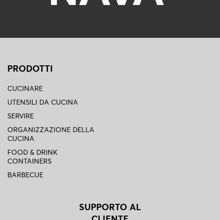
BLOG
L'
AZIENDA
CONTATTACI
PRODOTTI
SEGUI
CUCINARE
UTENSILI DA CUCINA
SERVIRE
ORGANIZZAZIONE DELLA
CUCINA
FOOD & DRINK
CONTAINERS
BARBECUE
SUPPORTO AL
CLIENTE