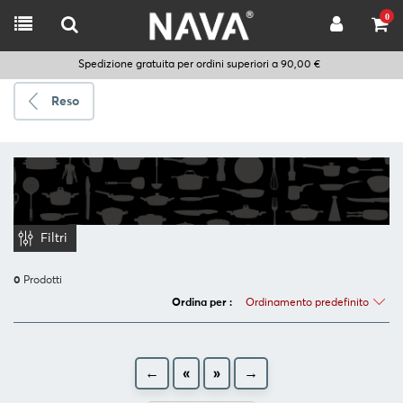
0
Spedizione gratuita per ordini superiori a 90,00 €
Reso
Spedire
a
Scegli
la
Filtri
lingua
0
Prodotti
Ordinamento predefinito
Ordina per :
CUCINARE
UTENSILI
DA
←
«
»
→
CUCINA