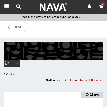
0
Spedizione gratuita per ordini superiori a 90,00 €
Reso
Spedire
a
Scegli
la
Filtri
lingua
6
Prodotti
Ordinamento predefinito
Ordina per :
CUCINARE
UTENSILI
∅ 24 cm
DA
CUCINA