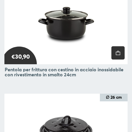
SERVIRE
ORGANIZZAZIONE
DELLA
CUCINA
FOOD
&
DRINK
€30,90
CONTAINERS
Pentola per frittura con cestino in acciaio inossidabile
BARBECUE
con rivestimento in smalto 24cm
FOR
CHILDREN
∅ 26 cm
COLLEZIONI
OFFERTE
RICETTE