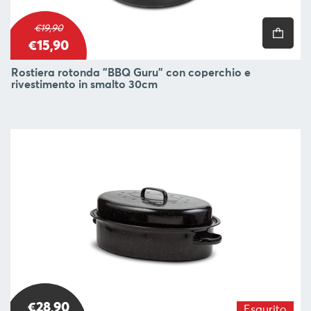
€19,90
€15,90
Rostiera rotonda "BBQ Guru" con coperchio e
rivestimento in smalto 30cm
€28,90
Esaurito