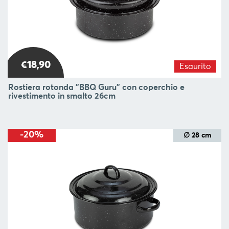
BLOG
L'
AZIENDA
€18,90
CONTATTACI
Esaurito
Rostiera rotonda "BBQ Guru" con coperchio e
SEGUI
rivestimento in smalto 26cm
-20%
∅ 28 cm