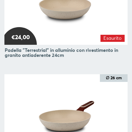
BLOG
L'
AZIENDA
€24,00
CONTATTACI
Esaurito
Padella "Terrestrial" in alluminio con rivestimento in
SEGUI
granito antiaderente 24cm
∅ 26 cm