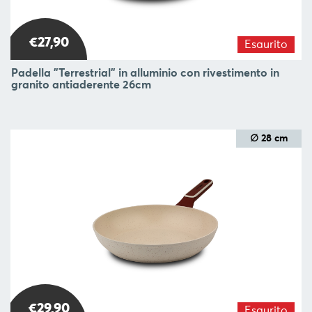
€27,90
Esaurito
Padella "Terrestrial" in alluminio con rivestimento in
granito antiaderente 26cm
∅ 28 cm
€29,90
Esaurito