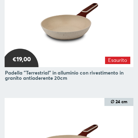
SERVIRE
ORGANIZZAZIONE
DELLA
CUCINA
FOOD
&
DRINK
€19,00
Esaurito
CONTAINERS
Padella "Terrestrial" in alluminio con rivestimento in
BARBECUE
granito antiaderente 20cm
FOR
CHILDREN
∅ 24 cm
COLLEZIONI
OFFERTE
RICETTE