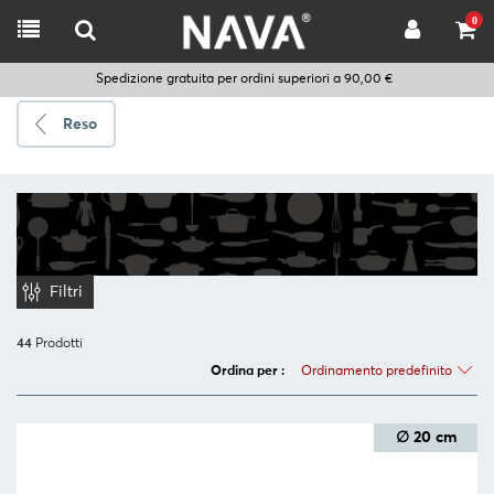
0
Spedizione gratuita per ordini superiori a 90,00 €
Reso
Spedire
a
Scegli
la
Filtri
lingua
44
Prodotti
Ordinamento predefinito
Ordina per :
CUCINARE
UTENSILI
∅ 20 cm
DA
CUCINA