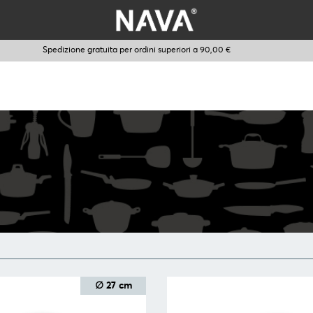
Spedizione gratuita per ordini superiori a 90,00 €
∅ 27 cm