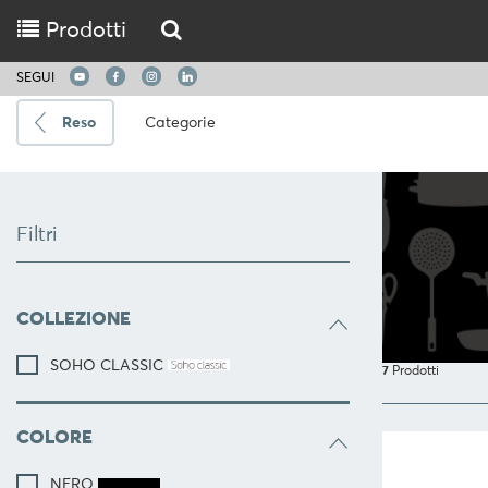
Prodotti
SEGUI
Reso
Categorie
Spedire
a
Filtri
Scegli
la
lingua
COLLEZIONE
SOHO CLASSIC
CUCINARE
7
Prodotti
UTENSILI
DA
COLORE
CUCINA
NERO