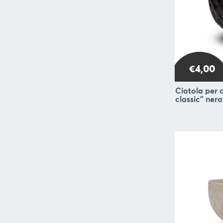
BLOG
€4,00
Ciotola per c
classic" ner