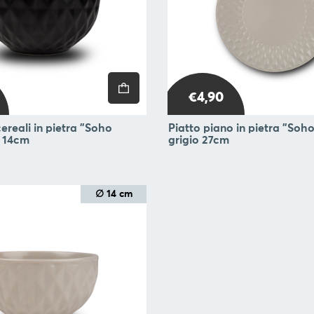
€4,90
ereali in pietra "Soho
Piatto piano in pietra "Soho
a 14cm
grigio 27cm
∅ 14 cm