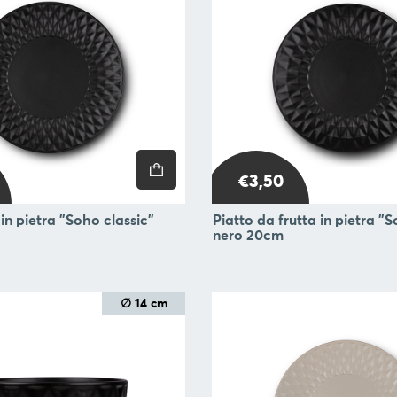
€3,50
in pietra "Soho classic"
Piatto da frutta in pietra "S
nero 20cm
∅ 14 cm