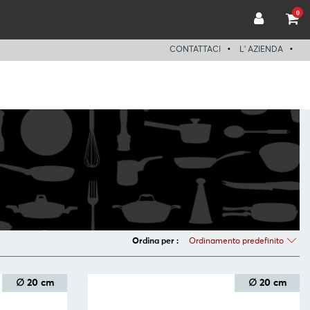
0
CONTATTACI
L' AZIENDA
Ordinamento predefinito
Ordina per :
∅ 20 cm
∅ 20 cm