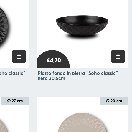
€4,70
oho classic"
Piatto fondo in pietra "Soho classic"
nero 20.5cm
∅ 27 cm
∅ 20 cm