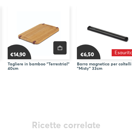
Esaurit
€14,90
€6,50
Tagliere in bamboo "Terrestrial"
Barra magnetica per coltelli
40cm
"Misty" 33cm
Ricette correlate