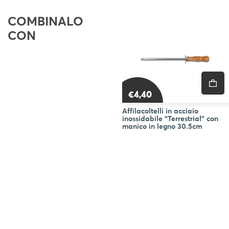
BLOG
COMBINALO
CON
€4,40
Affilacoltelli in acciaio
inossidabile "Terrestrial" con
manico in legno 30.5cm