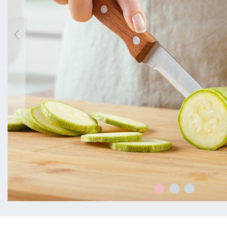
SERVIRE
ORGANIZZAZIONE
DELLA
CUCINA
FOOD
&
DRINK
CONTAINERS
BARBECUE
FOR
CHILDREN
COLLEZIONI
OFFERTE
RICETTE