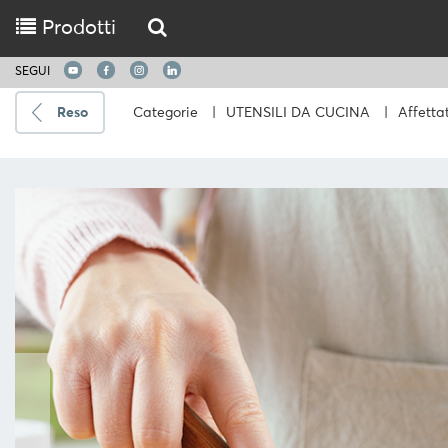
Prodotti
SEGUI
Reso
Categorie
|
UTENSILI DA CUCINA
|
Affettat
Spedire
a
Scegli
la
lingua
CUCINARE
UTENSILI
DA
CUCINA