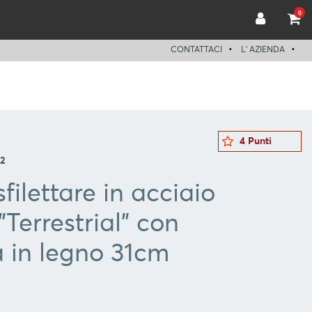
0
CONTATTACI
L' AZIENDA
4 Punti
52
sfilettare in acciaio
"Terrestrial" con
 in legno 31cm