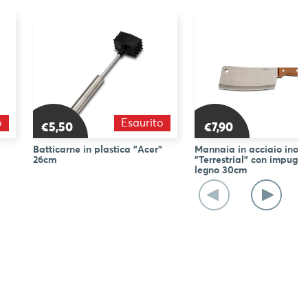
o
Esaurito
€5,50
€7,90
Batticarne in plastica "Acer"
Mannaia in acciaio inoss
26cm
"Terrestrial" con impugna
legno 30cm