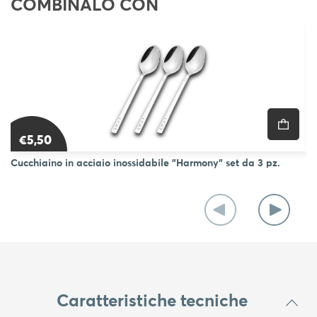
COMBINALO CON
€5,50
Cucchiaino in acciaio inossidabile "Harmony" set da 3 pz.
Cu
Caratteristiche tecniche