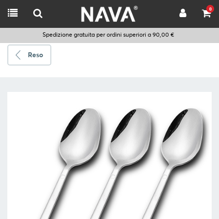
0
Spedizione gratuita per ordini superiori a 90,00 €
Reso
Spedire
a
Scegli
la
lingua
CUCINARE
UTENSILI
DA
CUCINA