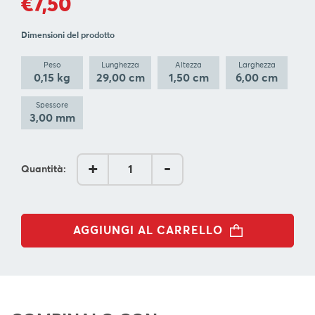
€7,50
BLOG
Dimensioni del prodotto
L'
AZIENDA
Peso
Lunghezza
Altezza
Larghezza
0,15 kg
29,00 cm
1,50 cm
6,00 cm
CONTATTACI
Spessore
3,00 mm
SEGUI
+
-
Quantità:
AGGIUNGI AL CARRELLO