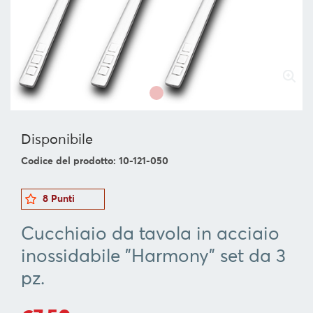
SERVIRE
ORGANIZZAZIONE
DELLA
CUCINA
FOOD
&
DRINK
Disponibile
CONTAINERS
Codice del prodotto: 10-121-050
BARBECUE
FOR
8 Punti
CHILDREN
Cucchiaio da tavola in acciaio
COLLEZIONI
inossidabile "Harmony" set da 3
OFFERTE
pz.
RICETTE