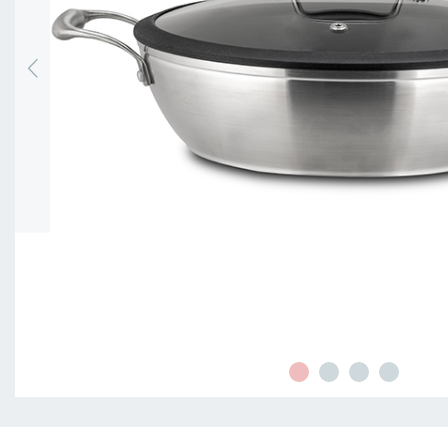
SERVIRE
ORGANIZZAZIONE
DELLA
CUCINA
FOOD
&
DRINK
CONTAINERS
BARBECUE
FOR
CHILDREN
COLLEZIONI
OFFERTE
RICETTE