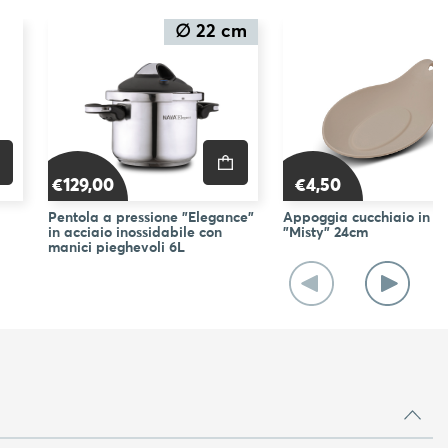
∅ 22 cm
€129,00
€4,50
Pentola a pressione "Elegance"
Appoggia cucchiaio in si
in acciaio inossidabile con
"Misty" 24cm
manici pieghevoli 6L