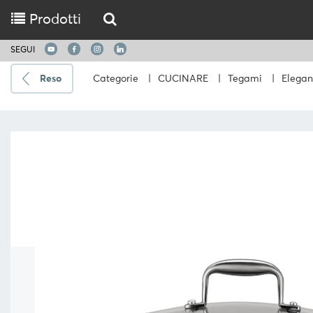
Prodotti
SEGUI
Reso
Categorie
|
CUCINARE
|
Tegami
|
Elegan
Spedire
a
Scegli
la
lingua
CUCINARE
UTENSILI
DA
CUCINA