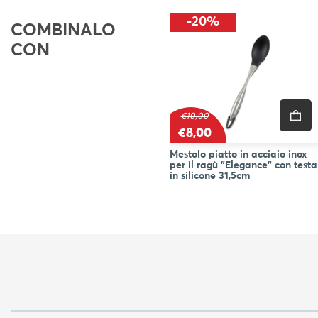
BLOG
-20%
COMBINALO
CON
€10,00
€8,00
Mestolo piatto in acciaio inox
per il ragù "Elegance" con testa
in silicone 31,5cm