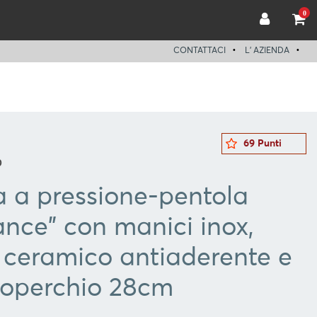
0
CONTATTACI
L' AZIENDA
69 Punti
0
a a pressione-pentola
ance" con manici inox,
 ceramico antiaderente e
 coperchio 28cm