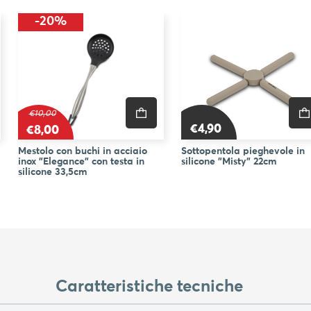
-20%
€10,00
€4,90
€8,00
Mestolo con buchi in acciaio
Sottopentola pieghevole in
inox "Elegance" con testa in
silicone "Misty" 22cm
silicone 33,5cm
Caratteristiche tecniche