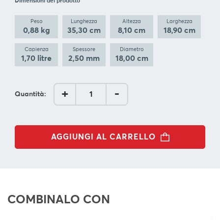
Dimensioni del prodotto
BLOG
Peso
Lunghezza
Altezza
Larghezza
0,88 kg
35,30 cm
8,10 cm
18,90 cm
L'
AZIENDA
Capienza
Spessore
Diametro
1,70 litre
2,50 mm
18,00 cm
CONTATTACI
SEGUI
+
-
Quantità:
AGGIUNGI AL CARRELLO
COMBINALO CON