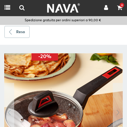
0
Spedizione gratuita per ordini superiori a 90,00 €
Reso
Spedire
a
-20%
Scegli
la
lingua
CUCINARE
UTENSILI
DA
CUCINA