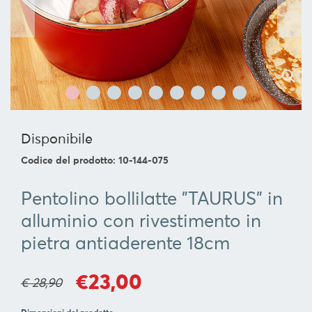
SERVIRE
ORGANIZZAZIONE
DELLA
CUCINA
FOOD
&
DRINK
Disponibile
CONTAINERS
Codice del prodotto: 10-144-075
BARBECUE
FOR
Pentolino bollilatte "TAURUS" in
CHILDREN
alluminio con rivestimento in
COLLEZIONI
pietra antiaderente 18cm
OFFERTE
€23,00
€ 28,90
RICETTE