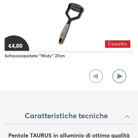
Esaurito
€4,80
Schiacciapatate "Misty" 27cm
Co
Caratteristiche tecniche
Pentole TAURUS in alluminio di ottima qualità