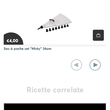
€4,00
Sac à poche set "Misty" 36cm
Se
Ricette correlate