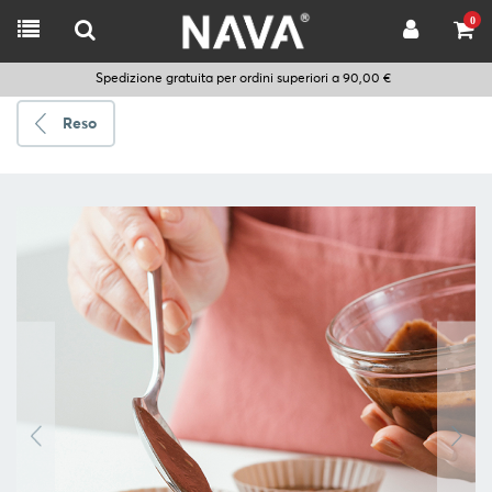
0
Spedizione gratuita per ordini superiori a 90,00 €
Reso
Spedire
a
Scegli
la
lingua
CUCINARE
UTENSILI
DA
CUCINA