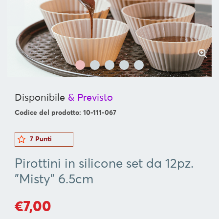
SERVIRE
ORGANIZZAZIONE
DELLA
CUCINA
FOOD
&
DRINK
Disponibile
& Previsto
CONTAINERS
Codice del prodotto: 10-111-067
BARBECUE
FOR
7 Punti
CHILDREN
Pirottini in silicone set da 12pz.
COLLEZIONI
"Misty" 6.5cm
OFFERTE
€7,00
RICETTE