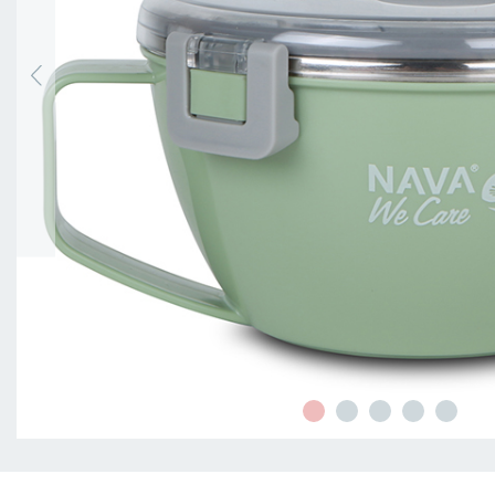
SERVIRE
ORGANIZZAZIONE
DELLA
CUCINA
FOOD
&
DRINK
CONTAINERS
BARBECUE
FOR
CHILDREN
COLLEZIONI
OFFERTE
RICETTE