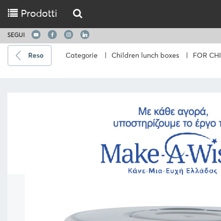
Prodotti
SEGUI
Reso
Categorie
|
Children lunch boxes
|
FOR CH
Spedire
a
Scegli
la
lingua
CUCINARE
UTENSILI
DA
CUCINA