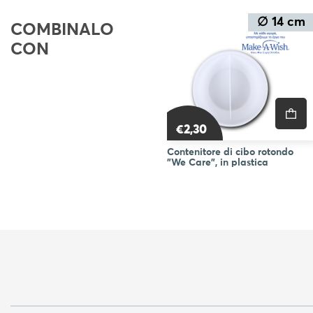
BLOG
∅ 14 cm
COMBINALO
CON
€2,30
Contenitore di cibo rotondo
"We Care", in plastica