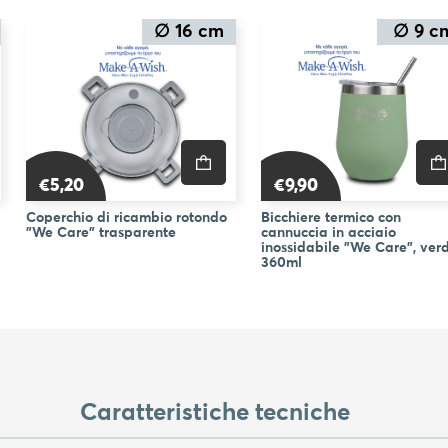
∅ 16 cm
∅ 9 c
€5,20
€9,90
Coperchio di ricambio rotondo
Bicchiere termico con
"We Care" trasparente
cannuccia in acciaio
inossidabile "We Care", ver
360ml
Caratteristiche tecniche