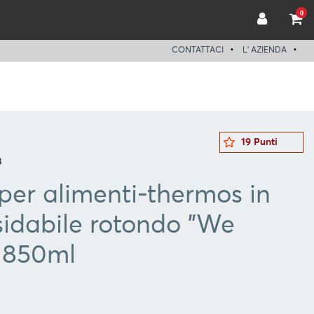
0
CONTATTACI
L' AZIENDA
19 Punti
3
per alimenti-thermos in
sidabile rotondo "We
e 850ml