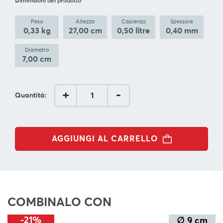
Dimensioni del prodotto
BLOG
Peso
Altezza
Capienza
Spessore
0,33 kg
27,00 cm
0,50 litre
0,40 mm
L'
AZIENDA
Diametro
7,00 cm
CONTATTACI
SEGUI
+
-
Quantità:
AGGIUNGI AL CARRELLO
COMBINALO CON
-21%
∅ 9 cm