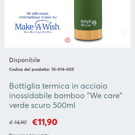
SERVIRE
ORGANIZZAZIONE
DELLA
CUCINA
FOOD
&
DRINK
Disponibile
CONTAINERS
Codice del prodotto: 10-016-005
BARBECUE
FOR
Bottiglia termica in acciaio
CHILDREN
inossidabile bamboo "We care"
COLLEZIONI
verde scuro 500ml
OFFERTE
€11,90
€ 14,90
RICETTE