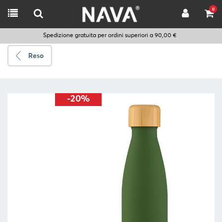
0
Spedizione gratuita per ordini superiori a 90,00 €
Reso
Spedire
a
-20%
Scegli
la
lingua
CUCINARE
UTENSILI
DA
CUCINA