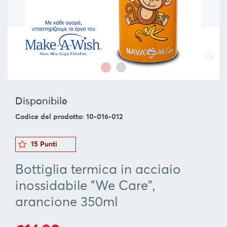
SERVIRE
ORGANIZZAZIONE
DELLA
CUCINA
FOOD
&
DRINK
Disponibile
CONTAINERS
Codice del prodotto: 10-016-012
BARBECUE
FOR
15 Punti
CHILDREN
Bottiglia termica in acciaio
COLLEZIONI
inossidabile "We Care",
OFFERTE
arancione 350ml
RICETTE