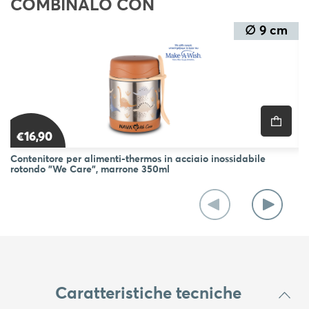
COMBINALO CON
∅ 9 cm
€16,90
Contenitore per alimenti-thermos in acciaio inossidabile
Co
rotondo "We Care", marrone 350ml
Ca
Caratteristiche tecniche