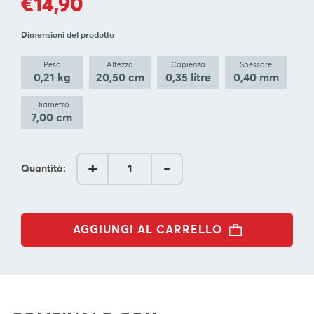
€14,90
BLOG
Dimensioni del prodotto
L'
AZIENDA
Peso
Altezza
Capienza
Spessore
0,21 kg
20,50 cm
0,35 litre
0,40 mm
CONTATTACI
Diametro
7,00 cm
SEGUI
+
-
Quantità:
AGGIUNGI AL CARRELLO