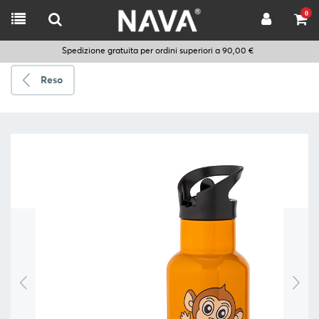
0
Spedizione gratuita per ordini superiori a 90,00 €
Reso
Spedire
a
Scegli
la
lingua
CUCINARE
UTENSILI
DA
CUCINA