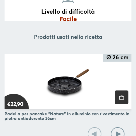
BLOG
Livello di difficoltà
Facile
L'
AZIENDA
Prodotti usati nella ricetta
CONTATTACI
SEGUI
∅ 26 cm
€22,90
Padella per pancake "Nature" in alluminio con rivestimento in
Pa
pietra antiaderente 26cm