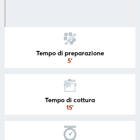
SERVIRE
ORGANIZZAZIONE
DELLA
CUCINA
FOOD
&
Tempo di preparazione
DRINK
5’
CONTAINERS
BARBECUE
FOR
CHILDREN
Tempo di cottura
COLLEZIONI
15’
OFFERTE
RICETTE