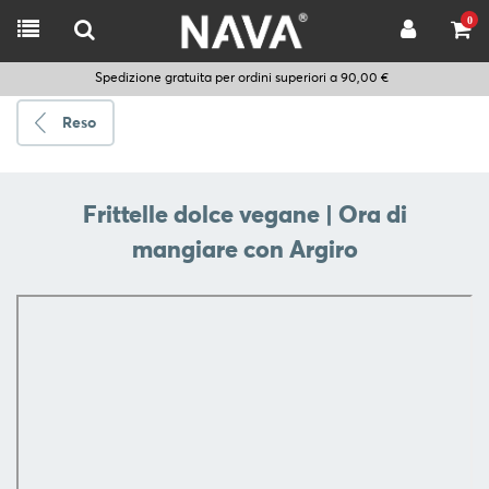
0
Spedizione gratuita per ordini superiori a 90,00 €
Reso
Spedire
a
Frittelle dolce vegane | Ora di
mangiare con Argiro
Scegli
la
lingua
CUCINARE
UTENSILI
DA
CUCINA