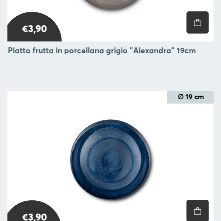
€3,90
Piatto frutta in porcellana grigio "Alexandra" 19cm
∅ 19 cm
€3,90