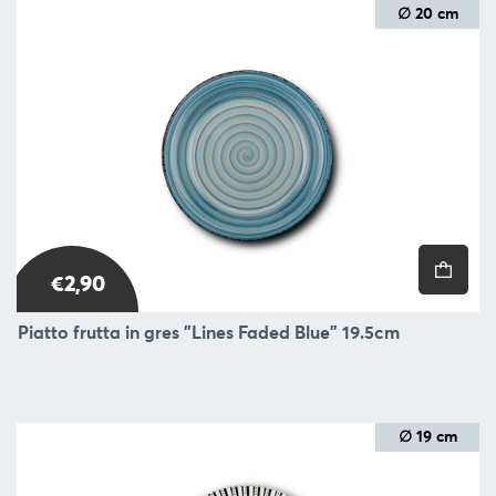
BLOG
∅ 20 cm
L'
AZIENDA
CONTATTACI
SEGUI
€2,90
Piatto frutta in gres "Lines Faded Blue" 19.5cm
∅ 19 cm