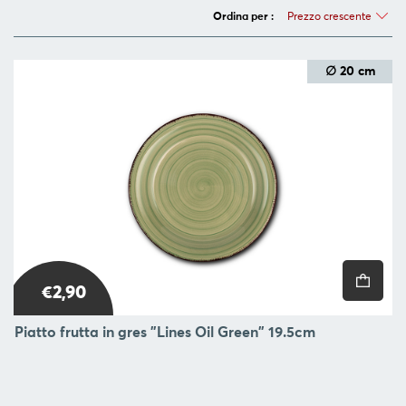
SERVIRE
Prezzo crescente
Ordina per :
ORGANIZZAZIONE
DELLA
∅ 20 cm
CUCINA
FOOD
&
DRINK
CONTAINERS
BARBECUE
FOR
CHILDREN
€2,90
COLLEZIONI
Piatto frutta in gres "Lines Oil Green" 19.5cm
OFFERTE
RICETTE