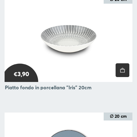
€3,90
Piatto fondo in porcellana "Iris" 20cm
∅ 20 cm