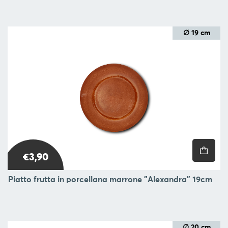
∅ 19 cm
€3,90
Piatto frutta in porcellana marrone "Alexandra" 19cm
∅ 20 cm