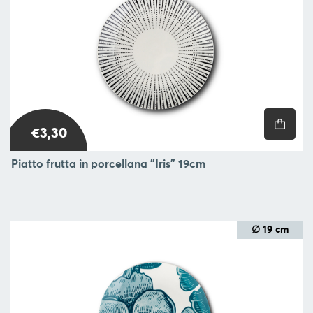
€3,30
Piatto frutta in porcellana "Iris" 19cm
∅ 19 cm