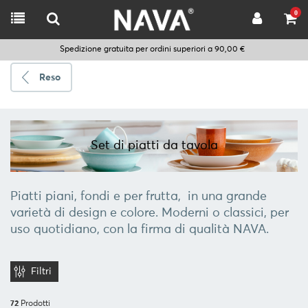
0
Spedizione gratuita per ordini superiori a 90,00 €
Reso
Spedire
a
Set di piatti da tavola
Scegli
la
lingua
Piatti piani, fondi e per frutta,
in una grande
varietà
di design e colore. Moderni o classici, per
uso quotidiano, con la firma di qualità NAVA.
CUCINARE
UTENSILI
Filtri
DA
CUCINA
72
Prodotti