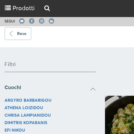
Prodotti
SEGUI
Reso
Spedire
a
Filtri
Scegli
la
lingua
Cuochi
ARGYRO BARBARIGOU
CUCINARE
ATHENA LOIZIDOU
UTENSILI
CHRISA LAMPIANIDOU
DA
DIMITRIS KOPARANIS
CUCINA
EFI NIKOU