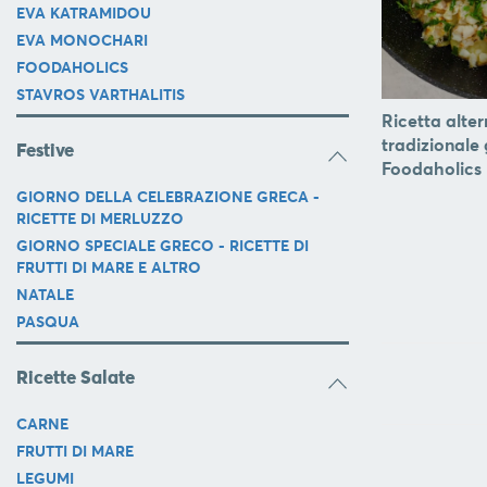
SERVIRE
EVA KATRAMIDOU
EVA MONOCHARI
ORGANIZZAZIONE
FOODAHOLICS
DELLA
STAVROS VARTHALITIS
CUCINA
Ricetta alter
FOOD
tradizionale
Festive
&
Foodaholics
DRINK
GIORNO DELLA CELEBRAZIONE GRECA -
CONTAINERS
RICETTE DI MERLUZZO
GIORNO SPECIALE GRECO - RICETTE DI
BARBECUE
FRUTTI DI MARE E ALTRO
FOR
NATALE
CHILDREN
PASQUA
COLLEZIONI
Ricette Salate
OFFERTE
CARNE
RICETTE
FRUTTI DI MARE
LEGUMI