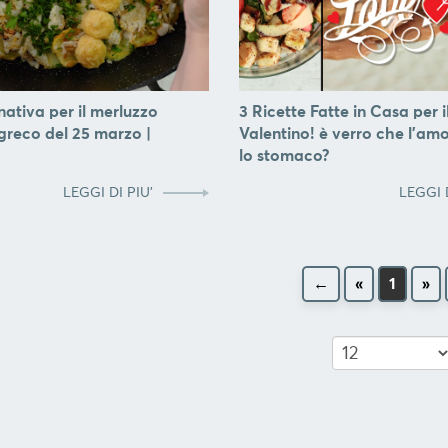
nativa per il merluzzo
3 Ricette Fatte in Casa per 
 greco del 25 marzo |
Valentino! è verro che l'am
lo stomaco?
LEGGI DI PIU'
LEGGI D
←
«
1
»